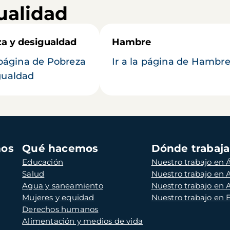
ualidad
a y desigualdad
Hambre
a página de Pobreza
Ir a la página de Hambr
gualdad
mos
Qué hacemos
Dónde trabaj
Educación
Nuestro trabajo en Á
Salud
Nuestro trabajo en
Agua y saneamiento
Nuestro trabajo en 
Mujeres y equidad
Nuestro trabajo en
Derechos humanos
Alimentación y medios de vida