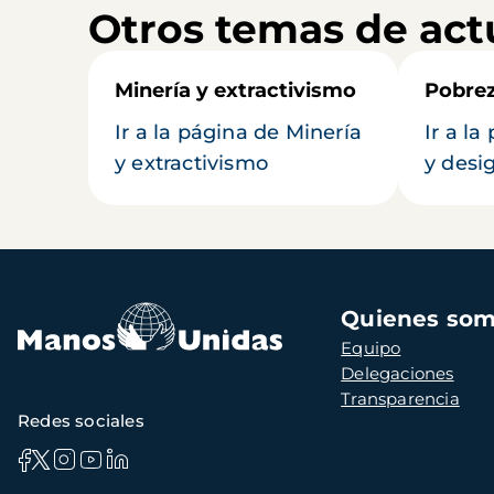
Otros temas de act
Minería y extractivismo
Pobrez
Ir a la página de Minería
Ir a l
y extractivismo
y desi
Navegación
Quienes so
principal
Equipo
Delegaciones
Transparencia
Redes sociales