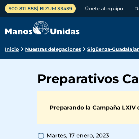
Pasar
Menú
900 811 888
BIZUM 33439
Únete al equipo
D
al
principal
contenido
principal
Ruta
Inicio
Nuestras delegaciones
Sigüenza-Guadalajar
de
navegación
Preparativos C
Preparando la Campaña LXIV d
Martes, 17 enero, 2023