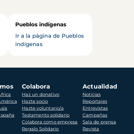
Pueblos indígenas
e
Ir a la página de Pueblos
indígenas
amos
Colabora
Actualidad
frica
Haz un donativo
Noticias
 América
Hazte socio
Reportajes
Asia
Hazte voluntario/a
Entrevistas
 España
Testamento solidario
Campañas
Colabora como empresa
Sala de prensa
Regalo Solidario
Revista