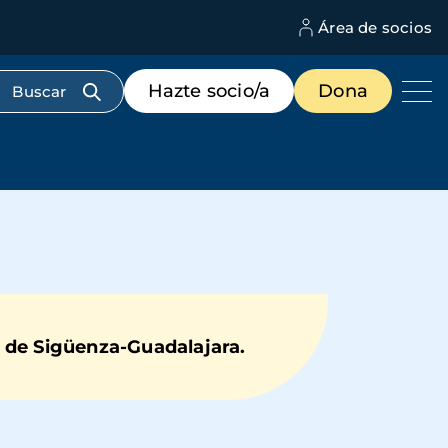
Área de socios
M
d
c
Menú
Hazte socio/a
Dona
d
de
us
destacados
cabecera
 de Sigüenza-Guadalajara.