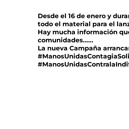
Desde el 16 de enero y dura
todo el material para el l
Hay mucha información que r
comunidades......
La nueva Campaña arrancará
#ManosUnidasContagiaSoli
#ManosUnidasContralaIndi