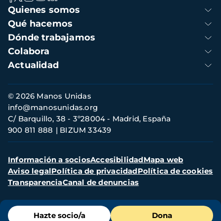
Navegación
Quienes somos
principal
Qué hacemos
Dónde trabajamos
Colabora
Actualidad
Información
© 2026 Manos Unidas
de
info@manosunidas.org
contacto
C/ Barquillo, 38 - 3º28004 - Madrid, España
900 811 888
BIZUM 33439
Menú
Información a socios
Accesibilidad
Mapa web
secundario
Aviso legal
Política de privacidad
Política de cookies
Transparencia
Canal de denuncias
Menú
Hazte socio/a
Dona
de