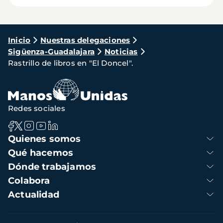
Ruta
Inicio
Nuestras delegaciones
Sigüenza-Guadalajara
Noticias
de
Rastrillo de libros en "El Doncel".
navegación
Redes sociales
Navegación
Quienes somos
principal
Qué hacemos
Dónde trabajamos
Colabora
Actualidad