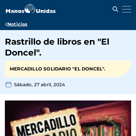
Pasar
al
contenido
principal
Ruta
Noticias
de
Rastrillo de libros en "El
navegación
Doncel".
MERCADILLO SOLIDARIO "EL DONCEL".
Sábado, 27 abril, 2024