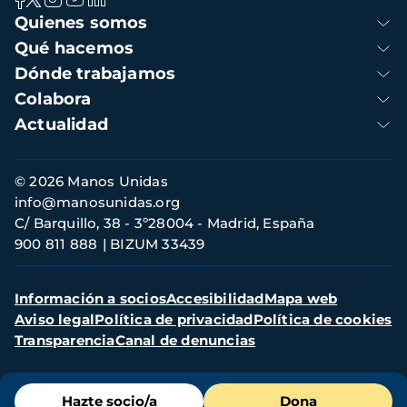
Navegación
Quienes somos
principal
Qué hacemos
Dónde trabajamos
Colabora
Actualidad
Información
© 2026 Manos Unidas
de
info@manosunidas.org
contacto
C/ Barquillo, 38 - 3º28004 - Madrid, España
900 811 888
BIZUM 33439
Menú
Información a socios
Accesibilidad
Mapa web
secundario
Aviso legal
Política de privacidad
Política de cookies
Transparencia
Canal de denuncias
Menú
Hazte socio/a
Dona