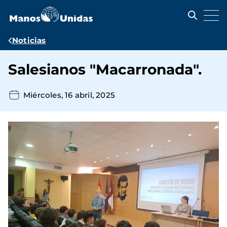
Pasar
al
contenido
principal
Ruta
Noticias
de
Salesianos "Macarronada".
navegación
Miércoles, 16 abril, 2025