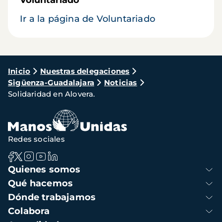
Voluntariado
Ir a la página de Voluntariado
Ruta
Inicio
Nuestras delegaciones
Sigüenza-Guadalajara
Noticias
de
Solidaridad en Alovera.
navegación
Redes sociales
Navegación
Quienes somos
principal
Qué hacemos
Dónde trabajamos
Colabora