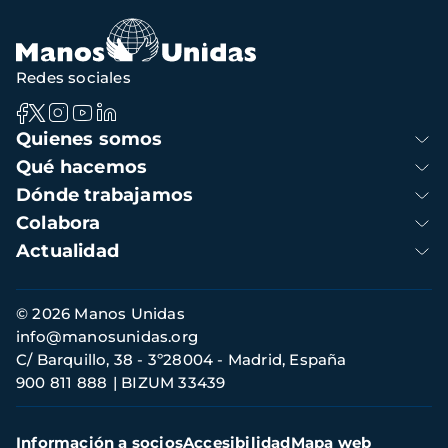
Redes sociales
Navegación
Quienes somos
principal
Qué hacemos
Dónde trabajamos
Colabora
Actualidad
Información
© 2026 Manos Unidas
de
info@manosunidas.org
contacto
C/ Barquillo, 38 - 3º28004 - Madrid, España
900 811 888
BIZUM 33439
Menú
Información a socios
Accesibilidad
Mapa web