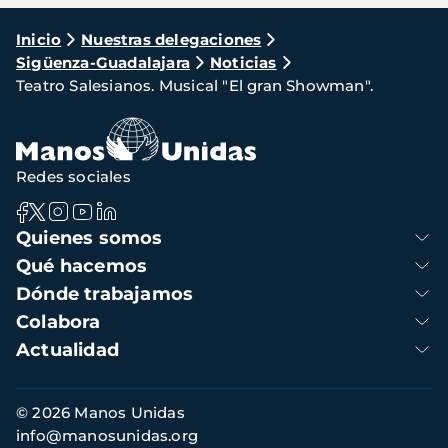
Ruta
Inicio
Nuestras delegaciones
Sigüenza-Guadalajara
Noticias
de
Teatro Salesianos. Musical "El gran Showman".
navegación
Redes sociales
Navegación
Quienes somos
principal
Qué hacemos
Dónde trabajamos
Colabora
Actualidad
Información
© 2026 Manos Unidas
de
info@manosunidas.org