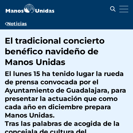
Pasar
al
contenido
principal
Ruta
Noticias
de
El tradicional concierto
navegación
benéfico navideño de
Manos Unidas
El lunes 15 ha tenido lugar la rueda
de prensa convocada por el
Ayuntamiento de Guadalajara, para
presentar la actuación que como
cada año en diciembre prepara
Manos Unidas.
Tras las palabras de acogida de la
concejala de cultura del