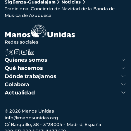
Sigüenza-Guadalajara
Noticias
de
Tradicional Concierto de Navidad de la Banda de
navegación
Música de Azuqueca
Redes sociales
Navegación
Quienes somos
principal
Qué hacemos
Dónde trabajamos
Colabora
Actualidad
Información
© 2026 Manos Unidas
de
info@manosunidas.org
contacto
C/ Barquillo, 38 - 3º28004 - Madrid, España