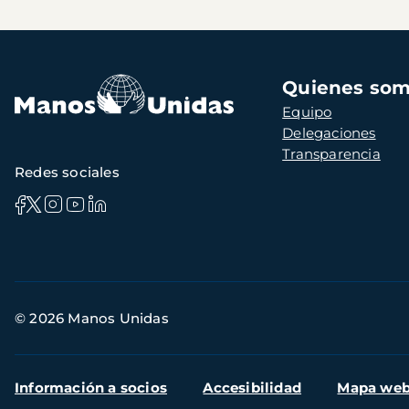
Navegación
Quienes so
principal
Equipo
Delegaciones
Transparencia
Redes sociales
Información
© 2026 Manos Unidas
de
contacto
Menú
Información a socios
Accesibilidad
Mapa we
secundario