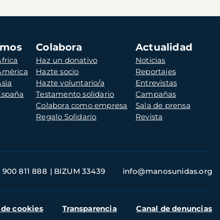
amos
Colabora
Actualidad
frica
Haz un donativo
Noticias
 América
Hazte socio
Reportajes
Asia
Hazte voluntario/a
Entrevistas
 España
Testamento solidario
Campañas
Colabora como empresa
Sala de prensa
Regalo Solidario
Revista
900 811 888
BIZUM 33439
info@manosunidas.org
 de cookies
Transparencia
Canal de denuncias