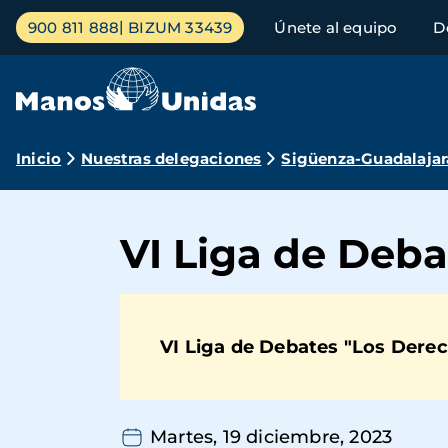
Pasar
Menú
900 811 888
BIZUM 33439
Únete al equipo
D
al
principal
contenido
principal
Ruta
Inicio
Nuestras delegaciones
Sigüenza-Guadalajar
de
navegación
VI Liga de Deba
VI Liga de Debates "Los Der
Martes, 19 diciembre, 2023