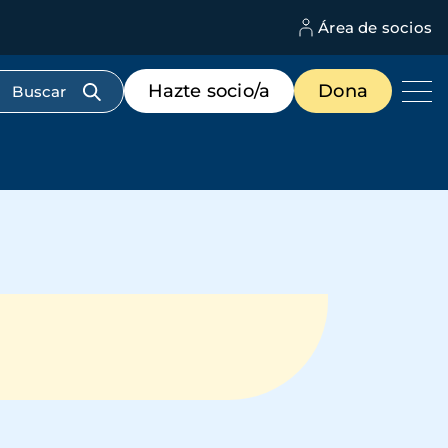
Área de socios
M
d
c
Menú
Hazte socio/a
Dona
d
de
us
destacados
cabecera