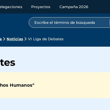
elegaciones
Proyectos
Campaña 2026
Búsqueda por texto completo
a
Noticias
VI Liga de Debates
tes
echos Humanos"