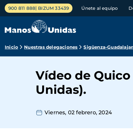
Pasar
Menú
900 811 888
BIZUM 33439
Únete al equipo
D
al
principal
contenido
principal
Ruta
Inicio
Nuestras delegaciones
Sigüenza-Guadalajar
de
navegación
Vídeo de Quico
Unidas).
Viernes, 02 febrero, 2024