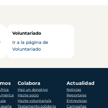
Voluntariado
y
Ir a la página de
Voluntariado
amos
Colabora
Actualidad
frica
Haz un donativo
Noticias
 América
Hazte socio
Reportajes
Asia
Hazte voluntario/a
Entrevistas
 España
Testamento solidario
Campañas