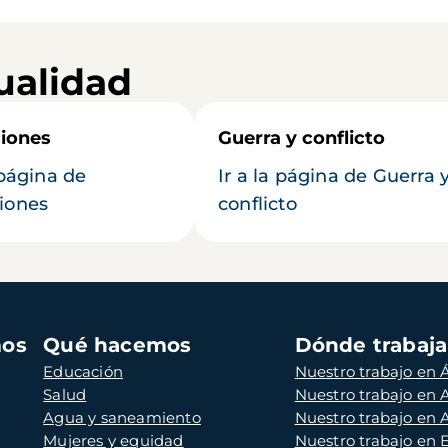
ualidad
iones
Guerra y conflicto
 página de
Ir a la página de Guerra 
iones
conflicto
mos
Qué hacemos
Dónde trabaj
Educación
Nuestro trabajo en Á
Salud
Nuestro trabajo en
Agua y saneamiento
Nuestro trabajo en 
Mujeres y equidad
Nuestro trabajo en