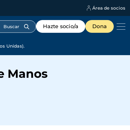
Área de socios
M
d
c
Menú
Hazte socio/a
Dona
d
de
us
destacados
cabecera
os Unidas).
de Manos