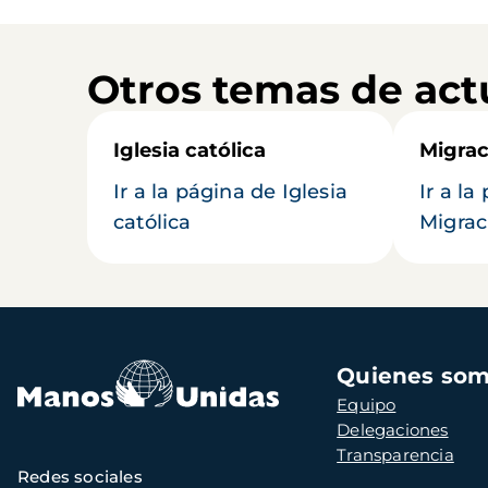
Otros temas de act
Iglesia católica
Migrac
Ir a la página de Iglesia
Ir a la
católica
Migrac
Navegación
Quienes so
principal
Equipo
Delegaciones
Transparencia
Redes sociales