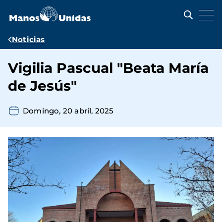
Pasar
al
contenido
principal
Ruta
Noticias
de
Vigilia Pascual "Beata María
navegación
de Jesús"
Domingo, 20 abril, 2025