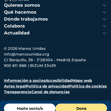
Navegación
Quienes somos
principal
Qué hacemos
Dónde trabajamos
Colabora
Actualidad
Información
© 2026 Manos Unidas
de
info@manosunidas.org
contacto
C/ Barquillo, 38 - 3º28004 - Madrid, España
900 811 888
BIZUM 33439
Menú
Información a socios
Accesibilidad
Mapa web
secundario
Aviso legal
Política de privacidad
Política de cookies
Transparencia
Canal de denuncias
Menú
Hazte socio/a
Dona
de