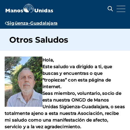
Pasar
al
contenido
principal
Ruta
Sigüenza-Guadalajara
de
Otros Saludos
navegación
Hola,
Este saludo va dirigido a ti, que
buscas y encuentras o que
“tropiezas” con esta página de
internet.
Seas miembro, voluntario, socio de
esta nuestra ONGD de Manos
Unidas Sigüenza-Guadalajara, o seas
totalmente ajeno a esta nuestra Asociación, recibe
mi saludo como una manifestación de afecto,
servicio y a la vez agradecimiento.