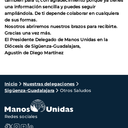
también para ti, con agradecimiento porque ya tienes
una información sencilla y puedes seguir
ampliándola. De ti depende colaborar en cualquiera
de sus formas.
Nosotros abriremos nuestros brazos para recibirte.
Gracias una vez más.
El Presidente Delegado de Manos Unidas en la
Diócesis de Sigüenza-Guadalajara,
Agustín de Diego Martínez
Ruta
Inicio
Nuestras delegaciones
Sigüenza-Guadalajara
Otros Saludos
de
navegación
Redes sociales