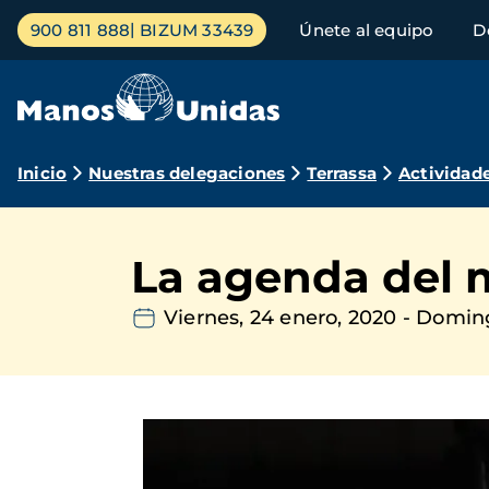
Pasar
Menú
900 811 888
BIZUM 33439
Únete al equipo
D
al
principal
contenido
principal
Ruta
Inicio
Nuestras delegaciones
Terrassa
Actividad
de
navegación
La agenda del 
Viernes, 24 enero, 2020
-
Doming