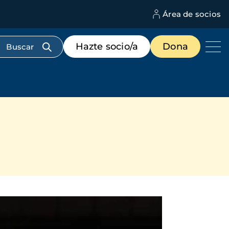
Área de socios
M
d
c
Menú
Hazte socio/a
Dona
d
de
us
destacados
cabecera