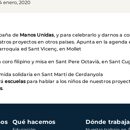
24 enero, 2020
mpaña de
Manos Unidas
, y para celebrarlo y darnos a 
ros proyectos en otros países. Apunta en la agenda e
arroquia ed Sant Vicenç, en Mollet
 coro filipino y misa en Sant Pere Octavià, en Sant Cu
mida solidaria en Sant Martí de Cerdanyola
ará
escuelas
para hablar a los niños de nuestros proye
s
.
mos
Qué hacemos
Dónde trabaj
Educación
Nuestro trabajo en Á