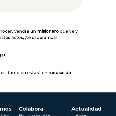
conocer, vendrá un
misionero
que ve y
stos actos, ¡te esperamos!
gat
ctos; también estará en
medios de
amos
Colabora
Actualidad
frica
Haz un donativo
Noticias