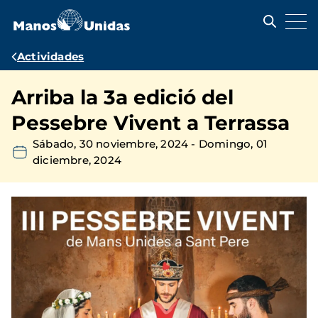
Pasar
al
contenido
principal
Ruta
Actividades
de
Arriba la 3a edició del
navegación
Pessebre Vivent a Terrassa
Sábado, 30 noviembre, 2024
-
Domingo, 01
diciembre, 2024