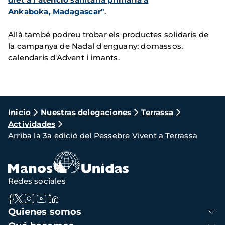
Ankaboka, Madagascar"
.
Allà també podreu trobar els productes solidaris de
la campanya de Nadal d'enguany: domassos,
calendaris d'Advent i imants.
Ruta
Inicio
Nuestras delegaciones
Terrassa
Actividades
de
Arriba la 3a edició del Pessebre Vivent a Terrassa
navegación
Redes sociales
Navegación
Quienes somos
principal