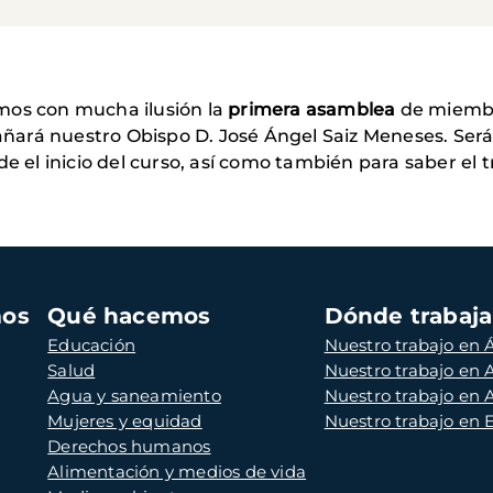
mos con mucha ilusión la
primera asamblea
de miembr
ará nuestro Obispo D. José Ángel Saiz Meneses. Será
de el inicio del curso, así como también para saber el 
mos
Qué hacemos
Dónde trabaj
Educación
Nuestro trabajo en Á
Salud
Nuestro trabajo en
Agua y saneamiento
Nuestro trabajo en 
Mujeres y equidad
Nuestro trabajo en
Derechos humanos
Alimentación y medios de vida