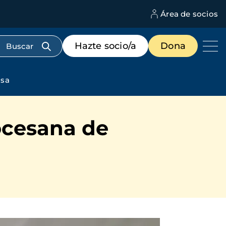
Área de socios
M
d
c
Menú
Hazte socio/a
Dona
d
de
us
destacados
cabecera
ssa
ocesana de