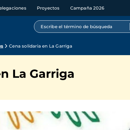
elegaciones
Proyectos
Campaña 2026
Búsqueda por texto completo
es
Cena solidaria en La Garriga
en La Garriga