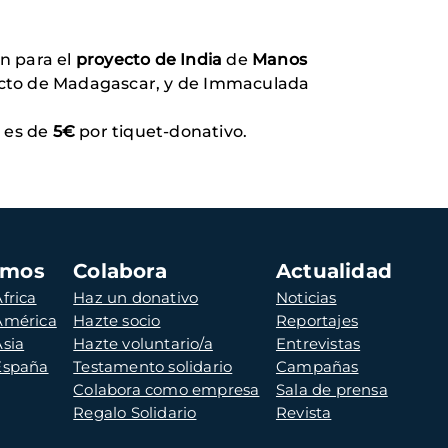
n para el
proyecto de India
de
Manos
yecto de Madagascar, y de Immaculada
o es de
5€
por tiquet-donativo.
amos
Colabora
Actualidad
frica
Haz un donativo
Noticias
 América
Hazte socio
Reportajes
Asia
Hazte voluntario/a
Entrevistas
 España
Testamento solidario
Campañas
Colabora como empresa
Sala de prensa
Regalo Solidario
Revista