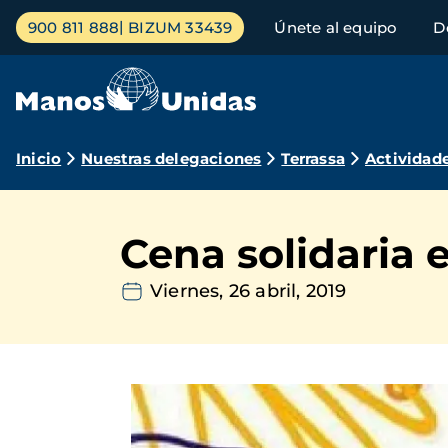
Pasar
Menú
900 811 888
BIZUM 33439
Únete al equipo
D
al
principal
contenido
principal
Ruta
Inicio
Nuestras delegaciones
Terrassa
Actividad
de
navegación
Cena solidaria 
Viernes, 26 abril, 2019