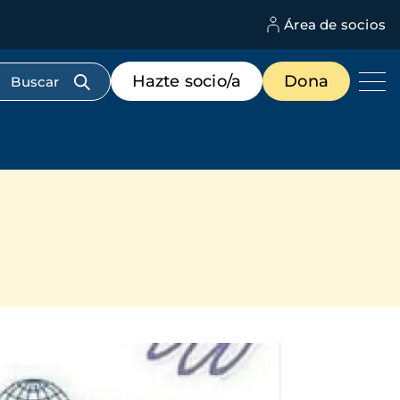
Área de socios
M
d
c
Menú
Hazte socio/a
Dona
d
de
us
destacados
cabecera