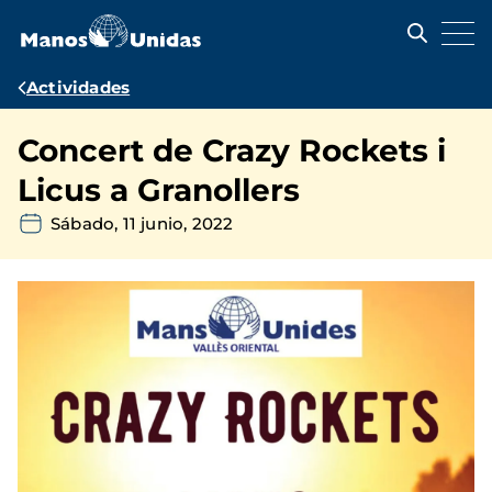
Pasar
al
contenido
principal
Ruta
Actividades
de
Concert de Crazy Rockets i
navegación
Licus a Granollers
Sábado, 11 junio, 2022