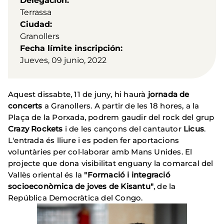
Delegación
Terrassa
Ciudad
Granollers
Fecha límite inscripción
Jueves, 09 junio, 2022
Aquest dissabte, 11 de juny, hi haurà
jornada de
concerts
a Granollers. A partir de les 18 hores, a la
Plaça de la Porxada, podrem gaudir del rock del grup
Crazy Rockets
i de les cançons del cantautor
Licus
.
L'entrada és lliure i es poden fer aportacions
voluntàries per col·laborar amb Mans Unides. El
projecte que dona visibilitat enguany la comarcal del
Vallès oriental és la
"Formació i integració
socioeconòmica de joves de Kisantu"
, de la
República Democràtica del Congo.