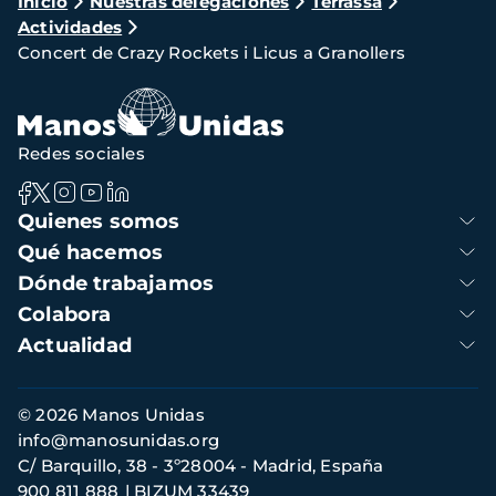
Ruta
Inicio
Nuestras delegaciones
Terrassa
Actividades
de
Concert de Crazy Rockets i Licus a Granollers
navegación
Redes sociales
Navegación
Quienes somos
principal
Qué hacemos
Dónde trabajamos
Colabora
Actualidad
Información
© 2026 Manos Unidas
de
info@manosunidas.org
contacto
C/ Barquillo, 38 - 3º28004 - Madrid, España
900 811 888
BIZUM 33439