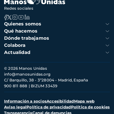
Redes sociales
Navegación
Quienes somos
principal
Qué hacemos
Dónde trabajamos
Colabora
Actualidad
Información
© 2026 Manos Unidas
de
info@manosunidas.org
contacto
C/ Barquillo, 38 - 3º28004 - Madrid, España
900 811 888
BIZUM 33439
Menú
Información a socios
Accesibilidad
Mapa web
secundario
Aviso legal
Política de privacidad
Política de cookies
Transparencia
Canal de denuncias