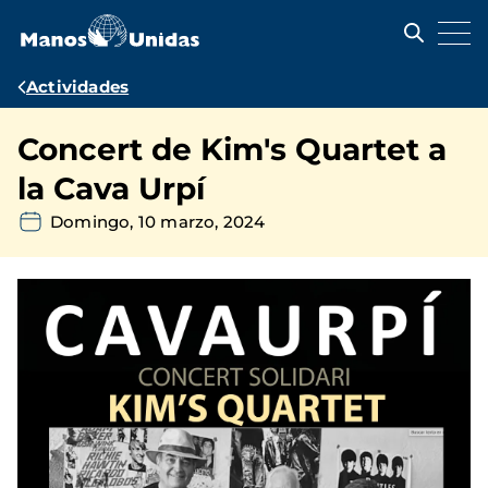
Pasar
al
contenido
principal
Ruta
Actividades
de
Concert de Kim's Quartet a
navegación
la Cava Urpí
Domingo, 10 marzo, 2024