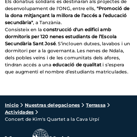
Els donatius solidaris es destinaran als projectes de
desenvolupament de l'ONG, entre ells,
"Promoció de
la dona mitjançant la millora de l’accés a l’educació
secundària"
, a Tanzània.
Consisteix en la
construcció d'un edifici amb
dormitoris per 120 nenes estudiants de l’Escola
Secundària Sant José
. S’inclouen dutxes, lavabos i un
dormitori per a la governanta. Les nenes de Ndala,
dels pobles veïns i de les comunitats dels afores,
tindran accés a una
educació de qualitat
i s’espera
que augmenti el nombre d’estudiants matriculades.
Ruta
Inicio
Nuestras delegaciones
Terrassa
Actividades
de
Concert de Kim's Quartet a la Cava Urpí
navegación