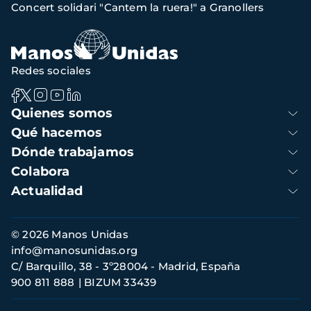
Concert solidari "Cantem la ruera!" a Granollers
navegación
Redes sociales
Navegación
Quienes somos
principal
Qué hacemos
Dónde trabajamos
Colabora
Actualidad
Información
© 2026 Manos Unidas
de
info@manosunidas.org
contacto
C/ Barquillo, 38 - 3º28004 - Madrid, España
900 811 888
BIZUM 33439