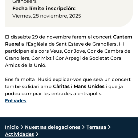
Granollers
Fecha límite inscripción
Viernes, 28 noviembre, 2025
El dissabte 29 de novembre farem el concert
Cantem
Ruera!
a l'Església de Sant Esteve de Granollers. Hi
participen els cors Veus, Cor Jove, Cor de Cambra de
Granollers, Cor Mixt i Cor Arpegi de Societat Coral
Amics de la Unió.
Ens fa molta il·lusió explicar-vos que serà un concert
també solidari amb
Càritas
i
Mans Unides
i que ja
podeu comprar les entrades a entrapolis.
Entrades
Ruta
Inicio
Nuestras delegaciones
Terrassa
Actividades
de