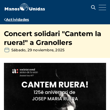
Pasar
al
contenido
principal
Ruta
Actividades
de
Concert solidari "Cantem la
navegación
ruera!" a Granollers
Sábado, 29 noviembre, 2025