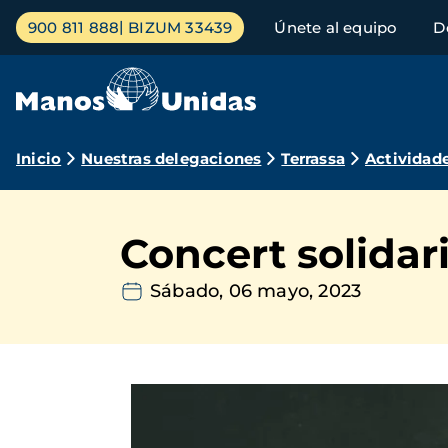
Pasar
Menú
900 811 888
BIZUM 33439
Únete al equipo
D
al
principal
contenido
principal
Ruta
Inicio
Nuestras delegaciones
Terrassa
Actividad
de
navegación
Concert solidari
Sábado, 06 mayo, 2023