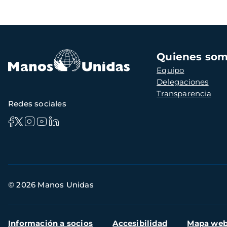
Navegación
Quienes so
principal
Equipo
Delegaciones
Transparencia
Redes sociales
Información
© 2026 Manos Unidas
de
contacto
Menú
Información a socios
Accesibilidad
Mapa we