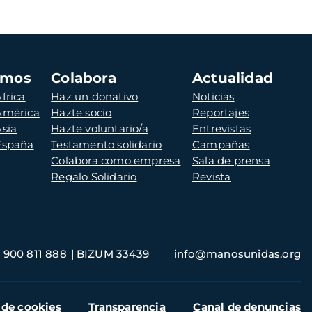
amos
Colabora
Actualidad
frica
Haz un donativo
Noticias
 América
Hazte socio
Reportajes
Asia
Hazte voluntario/a
Entrevistas
 España
Testamento solidario
Campañas
Colabora como empresa
Sala de prensa
Regalo Solidario
Revista
900 811 888
BIZUM 33439
info@manosunidas.org
 de cookies
Transparencia
Canal de denuncias