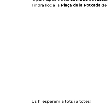
Tindrà lloc a la
Plaça de la Potxada
de 
Us hi esperem a tots i a totes!