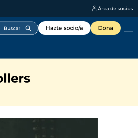
Área de socios
M
d
c
Menú
Hazte socio/a
Dona
d
de
us
destacados
cabecera
llers