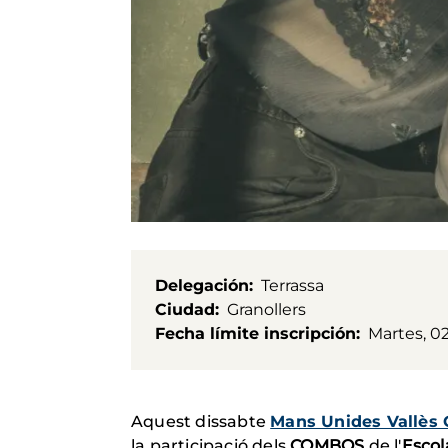
Delegación
Terrassa
Ciudad
Granollers
Fecha límite inscripción
Martes, 0
Aquest dissabte
Mans Unides Vallès 
la participació dels
COMBOS
de l'
Escol