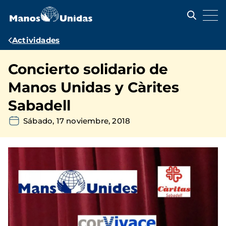
Pasar
al
contenido
principal
Ruta
Actividades
de
Concierto solidario de
navegación
Manos Unidas y Càrites
Sabadell
Sábado, 17 noviembre, 2018