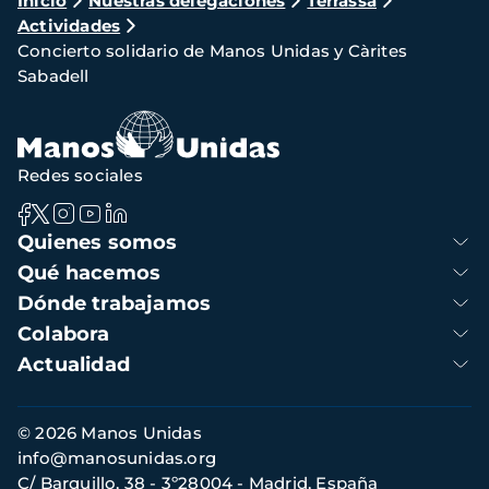
Ruta
Inicio
Nuestras delegaciones
Terrassa
Actividades
de
Concierto solidario de Manos Unidas y Càrites
navegación
Sabadell
Redes sociales
Navegación
Quienes somos
principal
Qué hacemos
Dónde trabajamos
Colabora
Actualidad
Información
© 2026 Manos Unidas
de
info@manosunidas.org
contacto
C/ Barquillo, 38 - 3º28004 - Madrid, España