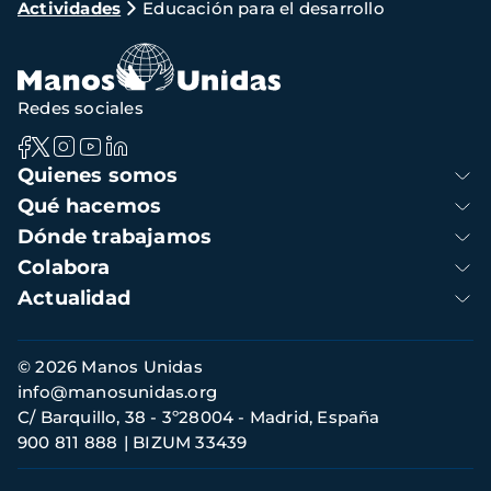
Actividades
Educación para el desarrollo
de
navegación
Redes sociales
Navegación
Quienes somos
principal
Qué hacemos
Dónde trabajamos
Colabora
Actualidad
Información
© 2026 Manos Unidas
de
info@manosunidas.org
contacto
C/ Barquillo, 38 - 3º28004 - Madrid, España
900 811 888
BIZUM 33439