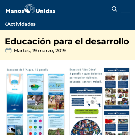
Pasar
al
contenido
principal
Ruta
Actividades
de
Educación para el desarrollo
navegación
Martes, 19 marzo, 2019