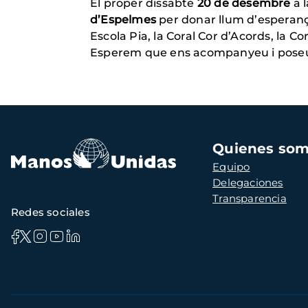
El proper dissabte
20 de desembre
a l
d’Espelmes
per donar llum d’esperanç
Escola Pia, la Coral Cor d’Acords, la Cora
Esperem que ens acompanyeu i poseu u
Navegación
Quienes so
principal
Equipo
Delegaciones
Transparencia
Redes sociales