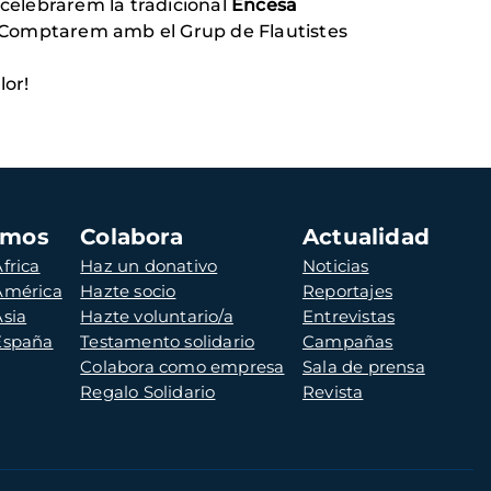
, celebrarem la tradicional
Encesa
. Comptarem amb el Grup de Flautistes
lor!
amos
Colabora
Actualidad
frica
Haz un donativo
Noticias
 América
Hazte socio
Reportajes
Asia
Hazte voluntario/a
Entrevistas
 España
Testamento solidario
Campañas
Colabora como empresa
Sala de prensa
Regalo Solidario
Revista