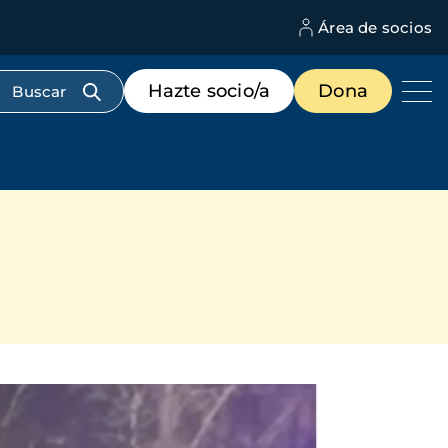
Área de socios
M
d
c
Menú
Hazte socio/a
Dona
d
de
us
destacados
cabecera