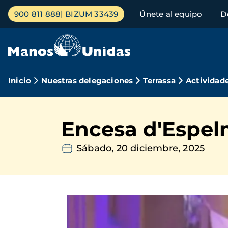
Pasar
Menú
900 811 888
BIZUM 33439
Únete al equipo
D
al
principal
contenido
principal
Ruta
Inicio
Nuestras delegaciones
Terrassa
Actividad
de
navegación
Encesa d'Espel
Sábado, 20 diciembre, 2025