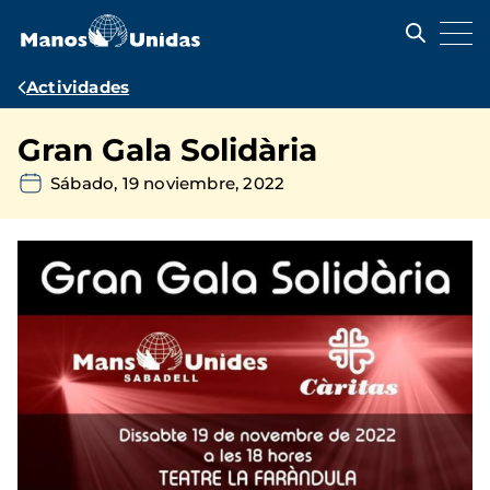
Pasar
al
contenido
principal
Ruta
Actividades
de
Gran Gala Solidària
navegación
Sábado, 19 noviembre, 2022