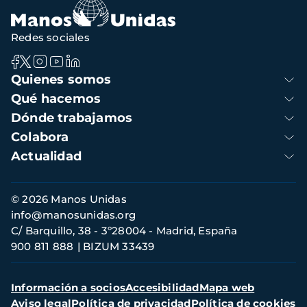
Redes sociales
Navegación
Quienes somos
principal
Qué hacemos
Dónde trabajamos
Colabora
Actualidad
Información
© 2026 Manos Unidas
de
info@manosunidas.org
contacto
C/ Barquillo, 38 - 3º28004 - Madrid, España
900 811 888
BIZUM 33439
Menú
Información a socios
Accesibilidad
Mapa web
secundario
Aviso legal
Política de privacidad
Política de cookies