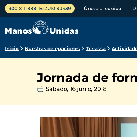
Pasar
Menú
900 811 888
BIZUM 33439
Únete al equipo
D
al
principal
contenido
principal
Ruta
Inicio
Nuestras delegaciones
Terrassa
Actividad
de
navegación
Jornada de for
Sábado, 16 junio, 2018