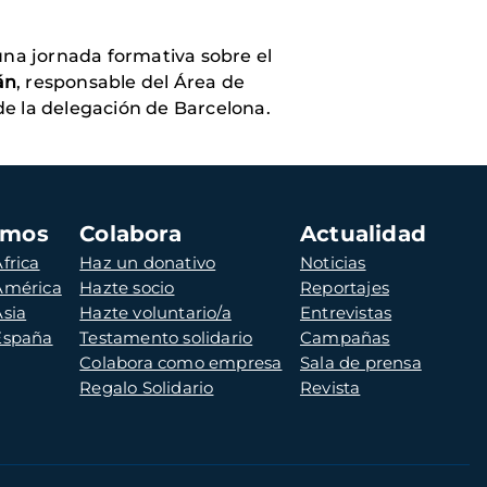
una jornada formativa sobre el
án
, responsable del Área de
e la delegación de Barcelona.
amos
Colabora
Actualidad
frica
Haz un donativo
Noticias
 América
Hazte socio
Reportajes
Asia
Hazte voluntario/a
Entrevistas
 España
Testamento solidario
Campañas
Colabora como empresa
Sala de prensa
Regalo Solidario
Revista