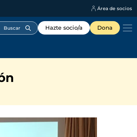
Área de socios
M
d
c
Menú
Hazte socio/a
Dona
d
de
us
destacados
cabecera
ión