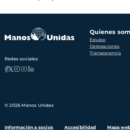
Navegación
Quienes so
principal
Equipo
Delegaciones
Transparencia
Redes sociales
Información
© 2026 Manos Unidas
de
contacto
Menú
Información a socios
Accesibilidad
Mapa we