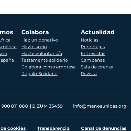
amos
Colabora
Actualidad
frica
Haz un donativo
Noticias
 América
Hazte socio
Reportajes
Asia
Hazte voluntario/a
Entrevistas
 España
Testamento solidario
Campañas
Colabora como empresa
Sala de prensa
Regalo Solidario
Revista
900 811 888
BIZUM 33439
info@manosunidas.org
 de cookies
Transparencia
Canal de denuncias