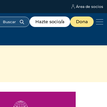
Área de socios
M
d
c
Menú
Hazte socio/a
Dona
d
de
us
destacados
cabecera