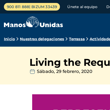
Pasar
Menú
900 811 888
BIZUM 33439
Únete al equipo
D
al
principal
contenido
principal
Ruta
Inicio
Nuestras delegaciones
Terrassa
Actividad
de
navegación
Living the Req
Sábado, 29 febrero, 2020