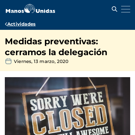
Pasar
al
contenido
principal
Ruta
Actividades
de
Medidas preventivas:
navegación
cerramos la delegación
Viernes, 13 marzo, 2020