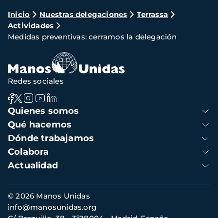
Ruta
Inicio
Nuestras delegaciones
Terrassa
Actividades
de
Medidas preventivas: cerramos la delegación
navegación
Redes sociales
Navegación
Quienes somos
principal
Qué hacemos
Dónde trabajamos
Colabora
Actualidad
Información
© 2026 Manos Unidas
de
info@manosunidas.org
contacto