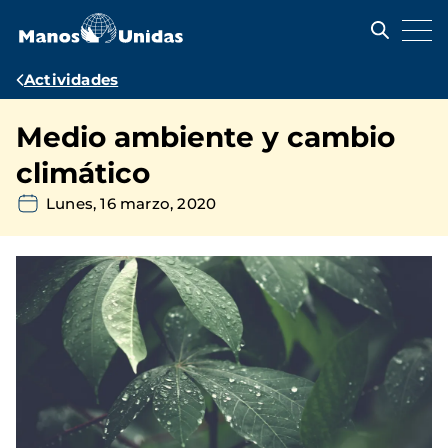
Pasar
al
contenido
principal
Ruta
Actividades
de
Medio ambiente y cambio
navegación
climático
Lunes, 16 marzo, 2020