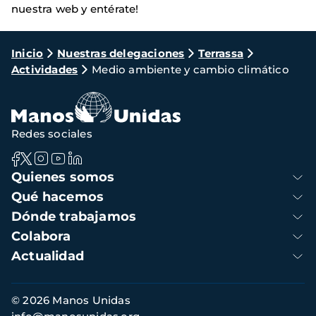
nuestra web y entérate!
Ruta
Inicio
Nuestras delegaciones
Terrassa
Actividades
Medio ambiente y cambio climático
de
navegación
Redes sociales
Navegación
Quienes somos
principal
Qué hacemos
Dónde trabajamos
Colabora
Actualidad
Información
© 2026 Manos Unidas
de