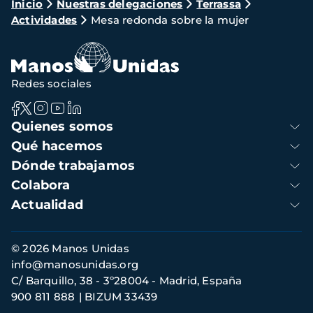
Ruta
Inicio
Nuestras delegaciones
Terrassa
Actividades
Mesa redonda sobre la mujer
de
navegación
Redes sociales
Navegación
Quienes somos
principal
Qué hacemos
Dónde trabajamos
Colabora
Actualidad
Información
© 2026 Manos Unidas
de
info@manosunidas.org
contacto
C/ Barquillo, 38 - 3º28004 - Madrid, España
900 811 888
BIZUM 33439