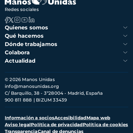
Redes sociales
Navegación
Quienes somos
principal
Qué hacemos
Dónde trabajamos
Colabora
Actualidad
Información
© 2026 Manos Unidas
de
info@manosunidas.org
contacto
C/ Barquillo, 38 - 3º28004 - Madrid, España
900 811 888
BIZUM 33439
Menú
Información a socios
Accesibilidad
Mapa web
secundario
Aviso legal
Política de privacidad
Política de cookies
Transparencia
Canal de denuncias