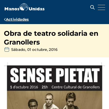
Pasar
al
contenido
principal
Ruta
Actividades
de
Obra de teatro solidaria en
navegación
Granollers
Sábado, 01 octubre, 2016