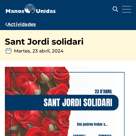
Pasar
al
contenido
principal
Ruta
Actividades
de
Sant Jordi solidari
navegación
Martes, 23 abril, 2024