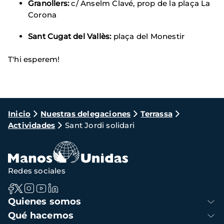
Granollers:
c/ Anselm Clavé, prop de la plaça La
Corona
Sant Cugat del Vallès:
plaça del Monestir
T'hi esperem!
Ruta
Inicio
Nuestras delegaciones
Terrassa
Actividades
Sant Jordi solidari
de
navegación
Redes sociales
Navegación
Quienes somos
principal
Qué hacemos