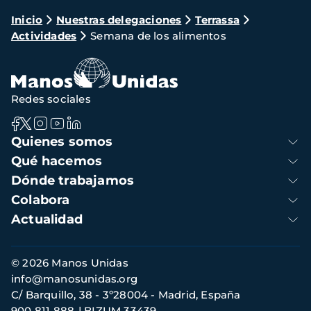
Ruta
Inicio
Nuestras delegaciones
Terrassa
Actividades
Semana de los alimentos
de
navegación
Redes sociales
Navegación
Quienes somos
principal
Qué hacemos
Dónde trabajamos
Colabora
Actualidad
Información
© 2026 Manos Unidas
de
info@manosunidas.org
contacto
C/ Barquillo, 38 - 3º28004 - Madrid, España
900 811 888
BIZUM 33439