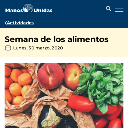
Pasar
al
contenido
principal
Ruta
Actividades
de
Semana de los alimentos
navegación
Lunes, 30 marzo, 2020