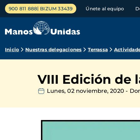
Pasar
Menú
900 811 888
BIZUM 33439
Únete al equipo
D
al
principal
contenido
principal
Ruta
Inicio
Nuestras delegaciones
Terrassa
Actividad
de
navegación
VIII Edición de
Lunes, 02 noviembre, 2020
-
Dom