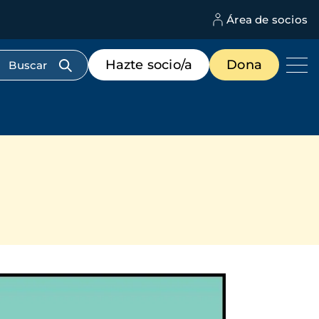
Área de socios
M
d
c
Menú
Hazte socio/a
Dona
d
de
us
destacados
cabecera