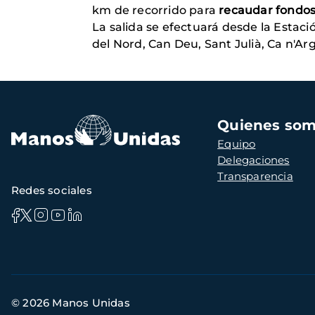
km de recorrido para
recaudar fondo
La salida se efectuará desde la Estac
del Nord, Can Deu, Sant Julià, Ca n'Ar
Navegación
Quienes so
principal
Equipo
Delegaciones
Transparencia
Redes sociales
Información
© 2026 Manos Unidas
de