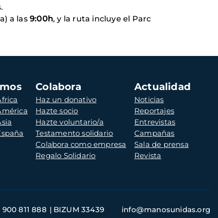
s.
a) a las
9:00h
, y la ruta incluye el Parc
amos
Colabora
Actualidad
frica
Haz un donativo
Noticias
 América
Hazte socio
Reportajes
Asia
Hazte voluntario/a
Entrevistas
 España
Testamento solidario
Campañas
Colabora como empresa
Sala de prensa
Regalo Solidario
Revista
900 811 888
BIZUM 33439
info@manosunidas.org