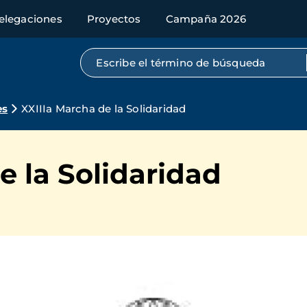
elegaciones
Proyectos
Campaña 2026
Búsqueda por texto completo
es
XXIIIa Marcha de la Solidaridad
e la Solidaridad