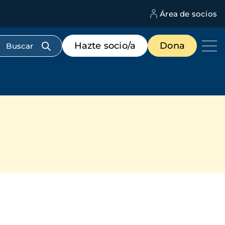
Área de socios
M
d
c
Menú
Hazte socio/a
Dona
d
de
us
destacados
cabecera