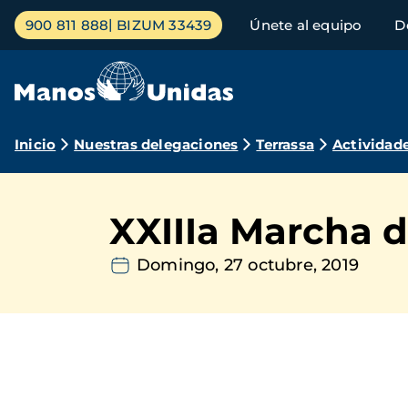
Pasar
Menú
900 811 888
BIZUM 33439
Únete al equipo
D
al
principal
contenido
principal
Ruta
Inicio
Nuestras delegaciones
Terrassa
Actividad
de
navegación
XXIIIa Marcha d
Domingo, 27 octubre, 2019