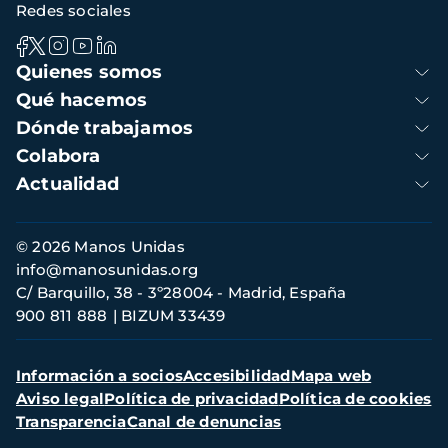
Redes sociales
Navegación
Quienes somos
principal
Qué hacemos
Dónde trabajamos
Colabora
Actualidad
Información
© 2026 Manos Unidas
de
info@manosunidas.org
contacto
C/ Barquillo, 38 - 3º28004 - Madrid, España
900 811 888
BIZUM 33439
Menú
Información a socios
Accesibilidad
Mapa web
secundario
Aviso legal
Política de privacidad
Política de cookies
Transparencia
Canal de denuncias