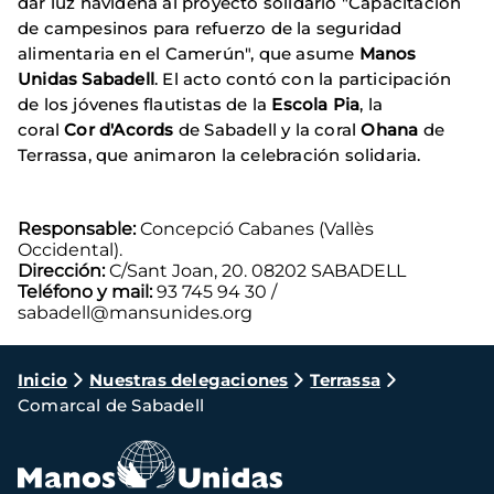
dar luz navideña al proyecto solidario "Capacitación
de campesinos para refuerzo de la seguridad
alimentaria en el Camerún", que asume
Manos
Unidas Sabadell
. El acto contó con la participación
de los jóvenes flautistas de la
Escola Pia
, la
coral
Cor d'Acords
de Sabadell y la coral
Ohana
de
Terrassa, que animaron la celebración solidaria.
Responsable:
Concepció Cabanes (Vallès
Occidental).
Dirección:
C/Sant Joan, 20. 08202 SABADELL
Teléfono y mail:
93 745 94 30 /
sabadell@mansunides.org
Ruta
Inicio
Nuestras delegaciones
Terrassa
Comarcal de Sabadell
de
navegación