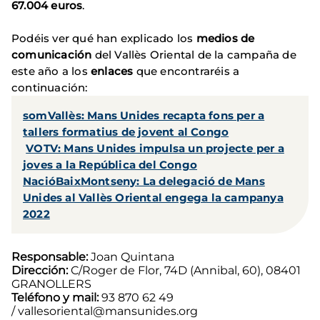
67.004 euros
.
Podéis ver qué han explicado los
medios de
comunicación
del Vallès Oriental de la campaña de
este año a los
enlaces
que encontraréis a
continuación:
somVallès: Mans Unides recapta fons per a
tallers formatius de jovent al Congo
VOTV: Mans Unides impulsa un projecte per a
joves a la República del Congo
NacióBaixMontseny: La delegació de Mans
Unides al Vallès Oriental engega la campanya
2022
Responsable:
Joan Quintana
Dirección:
C/Roger de Flor, 74D (Annibal, 60), 08401
GRANOLLERS
Teléfono y mail:
93 870 62 49
/ vallesoriental@mansunides.org