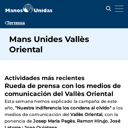
Pasar
al
contenido
principal
Ruta
Terrassa
de
Mans Unides Vallès
navegación
Oriental
Actividades más recientes
Rueda de prensa con los medios de
comunicación del Vallès Oriental
Esta semana hemos explicado la campaña de este
año,
"Nuestra indiferencia los condena al olvido"
a los
medios de comunicación del
Vallès Oriental
, con la
ponencia de
Josep Maria Pagès
,
Ramon Hirujo
,
José
Latorre
i
Joan Quintana
.