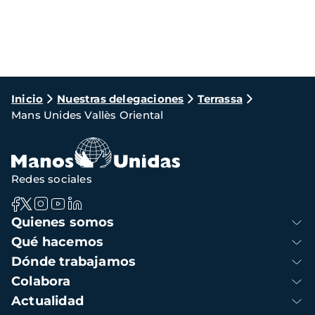
Ruta
Inicio
Nuestras delegaciones
Terrassa
Mans Unides Vallès Oriental
de
navegación
Redes sociales
Navegación
Quienes somos
principal
Qué hacemos
Dónde trabajamos
Colabora
Actualidad