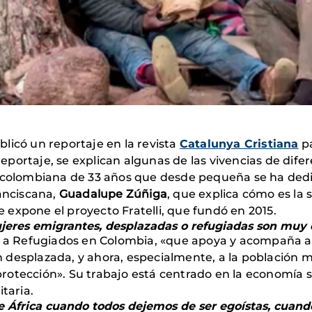
licó un reportaje en la revista
Catalunya Cristiana
p
reportaje, se explican algunas de las vivencias de dife
n colombiana de 33 años que desde pequeña se ha ded
ranciscana,
Guadalupe Zúñiga
, que explica cómo es la 
e expone el proyecto Fratelli, que fundó en 2015.
ujeres emigrantes, desplazadas o refugiadas son muy 
a a Refugiados en Colombia, «que apoya y acompaña a 
 desplazada, y ahora, especialmente, a la población 
otección». Su trabajo está centrado en la economía s
taria.
e África cuando todos dejemos de ser egoístas, cuand