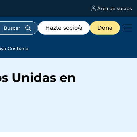
Área de socios
M
d
c
Menú
Hazte socio/a
Dona
d
de
us
destacados
cabecera
ya Cristiana
s Unidas en