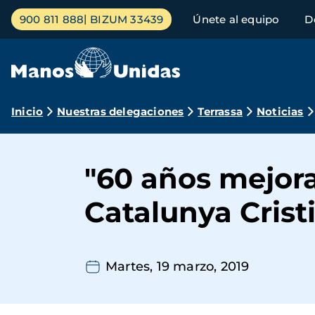
Pasar
Menú
900 811 888
BIZUM 33439
Únete al equipo
D
al
principal
contenido
principal
Ruta
Inicio
Nuestras delegaciones
Terrassa
Noticias
de
navegación
"60 años mejor
Catalunya Crist
Martes, 19 marzo, 2019