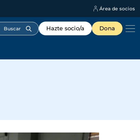
Área de socios
M
d
c
Menú
Hazte socio/a
Dona
d
de
us
destacados
cabecera