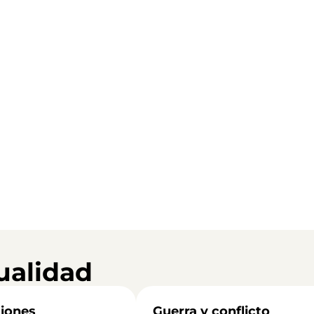
ualidad
iones
Guerra y conflicto