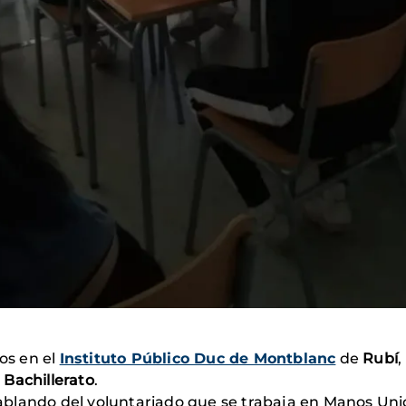
mos en el
Instituto Público Duc de Montblanc
de
Rubí
,
Bachillerato
.
lando del voluntariado que se trabaja en Manos Unida