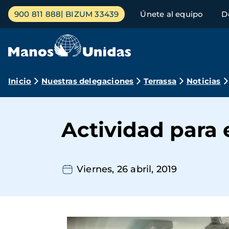
Pasar
Menú
900 811 888
BIZUM 33439
Únete al equipo
D
al
principal
contenido
principal
Ruta
Inicio
Nuestras delegaciones
Terrassa
Noticias
de
navegación
Actividad para 
Viernes, 26 abril, 2019