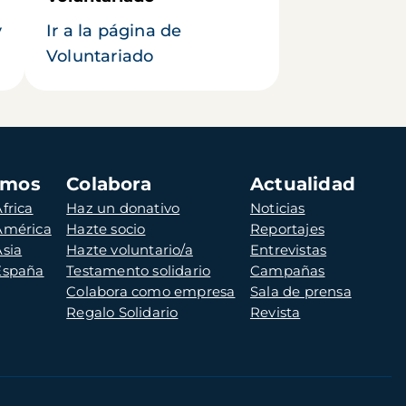
y
Ir a la página de
Voluntariado
amos
Colabora
Actualidad
frica
Haz un donativo
Noticias
 América
Hazte socio
Reportajes
Asia
Hazte voluntario/a
Entrevistas
 España
Testamento solidario
Campañas
Colabora como empresa
Sala de prensa
Regalo Solidario
Revista