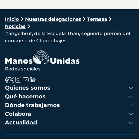
Ruta
Inicio
Nuestras delegaciones
Terrassa
Noticias
de
#angelbrut, de la Escuela Thau, segundo premio del
navegación
concurso de Clipmetrajes
Redes sociales
Navegación
Quienes somos
principal
Qué hacemos
Dónde trabajamos
Colabora
Actualidad