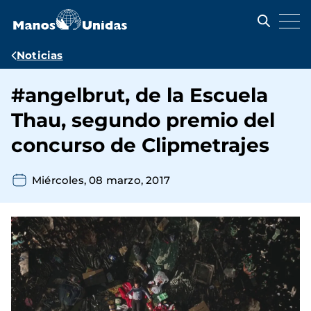
Pasar
al
contenido
principal
Ruta
Noticias
de
#angelbrut, de la Escuela
navegación
Thau, segundo premio del
concurso de Clipmetrajes
Miércoles, 08 marzo, 2017