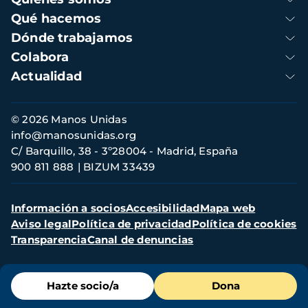
principal
Qué hacemos
Dónde trabajamos
Colabora
Actualidad
Información
© 2026 Manos Unidas
de
info@manosunidas.org
contacto
C/ Barquillo, 38 - 3º28004 - Madrid, España
900 811 888
BIZUM 33439
Menú
Información a socios
Accesibilidad
Mapa web
secundario
Aviso legal
Política de privacidad
Política de cookies
Transparencia
Canal de denuncias
Menú
Hazte socio/a
Dona
de
destacados