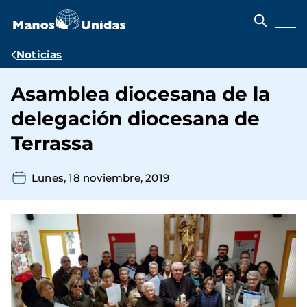
Pasar
al
contenido
principal
Ruta
Noticias
de
Asamblea diocesana de la
navegación
delegación diocesana de
Terrassa
Lunes, 18 noviembre, 2019