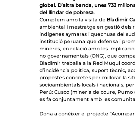
global. D’altra banda, unes 733 milion
del llindar de pobresa
.
Comptem amb la visita de
Bladimir Ca
ambiental i mestratge en gestió dels 
indígenes aymaras i quechuas del sud d
institució peruana que defensa i prom
mineres, en relació amb les implicacio
no governamentals (ONG), que compar
Bladimir treballa a la Red Muqui coor
d’incidència política, suport tècnic,
propostes concretes per millorar la si
socioambientals locals i nacionals, per
Perú: Cusco (mineria de coure, Pumo (li
es fa conjuntament amb les comunita
Dona a conèixer el projecte “Acompan