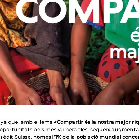
nya que, amb el lema
«Compartir és la nostra major ri
 d’oportunitats pels més vulnerables, segueix augment
rédit Suisse,
només l’1% de la població mundial concen