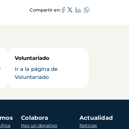
Compartir en
Voluntariado
y
Ir a la página de
Voluntariado
amos
Colabora
Actualidad
frica
Haz un donativo
Noticias