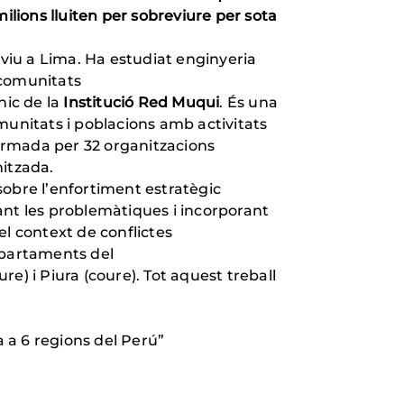
ilions lluiten per sobreviure per sota
i viu a Lima. Ha estudiat enginyeria
 comunitats
nic de la
Institució Red Muqui
. És una
munitats i poblacions amb activitats
formada per 32 organitzacions
nitzada.
sobre l’enfortiment estratègic
ant les problemàtiques i incorporant
l context de conflictes
departaments del
re) i Piura (coure). Tot aquest treball
 a 6 regions del Perú”