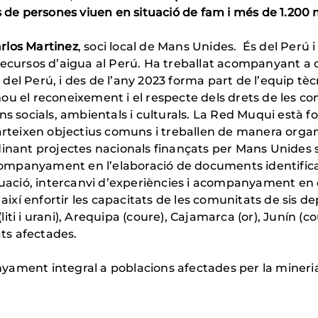
s de persones viuen en situació de fam i més de 1.200 m
rlos Martinez
, soci local de Mans Unides. És del Perú 
recursos d’aigua al Perú. Ha treballat acompanyant a
el Perú, i des de l’any 2023 forma part de l’equip tèc
ou el reconeixement i el respecte dels drets de les co
ns socials, ambientals i culturals. La Red Muqui està 
teixen objectius comuns i treballen de manera orga
dinant projectes nacionals finançats per Mans Unides 
 acompanyament en l’elaboració de documents identific
tuació, intercanvi d’experiències i acompanyament en e
 així enfortir les capacitats de les comunitats de sis 
ti i urani), Arequipa (coure), Cajamarca (or), Junín (cou
ts afectades.
yament integral a poblacions afectades per la mineria