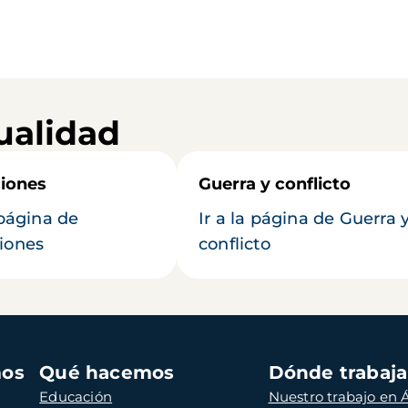
ualidad
iones
Guerra y conflicto
 página de
Ir a la página de Guerra 
iones
conflicto
mos
Qué hacemos
Dónde trabaj
Educación
Nuestro trabajo en Á