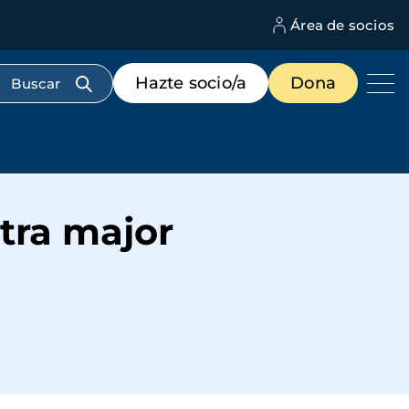
Área de socios
M
d
c
Menú
Hazte socio/a
Dona
d
de
us
destacados
cabecera
tra major