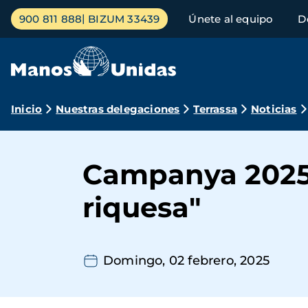
Pasar
Menú
900 811 888
BIZUM 33439
Únete al equipo
D
al
principal
contenido
principal
Ruta
Inicio
Nuestras delegaciones
Terrassa
Noticias
de
navegación
Campanya 2025:
riquesa"
Domingo, 02 febrero, 2025