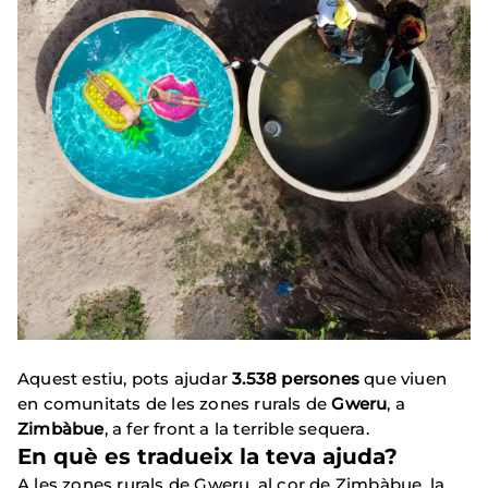
Aquest estiu, pots ajudar
3.538 persones
que viuen
en comunitats de les zones rurals de
Gweru
, a
Zimbàbue
, a fer front a la terrible sequera.
En què es tradueix la teva ajuda?
A les zones rurals de Gweru, al cor de Zimbàbue, la