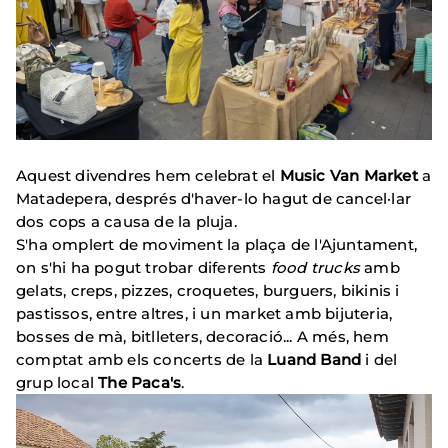
Aquest divendres hem celebrat el
Music Van Market
a
Matadepera, després d'haver-lo hagut de cancel·lar
dos cops a causa de la pluja.
S'ha omplert de moviment la plaça de l'Ajuntament,
on s'hi ha pogut trobar diferents
food trucks
amb
gelats, creps, pizzes, croquetes, burguers, bikinis i
pastissos, entre altres, i un market amb bijuteria,
bosses de mà, bitlleters, decoració... A més, hem
comptat amb els concerts de la
Luand Band
i del
grup local
The Paca's
.