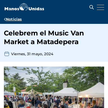
Pasar
al
contenido
principal
Ruta
Noticias
de
Celebrem el Music Van
navegación
Market a Matadepera
Viernes, 31 mayo, 2024