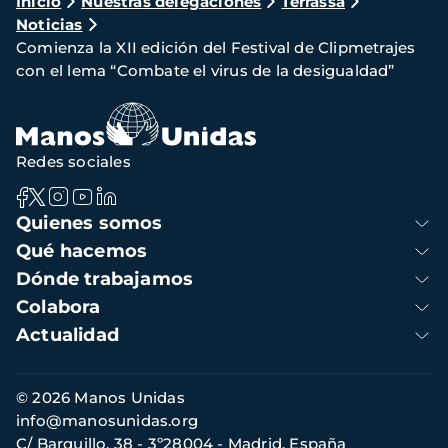
Ruta
Inicio
Nuestras delegaciones
Terrassa
Noticias
de
Comienza la XII edición del Festival de Clipmetrajes
navegación
con el lema “Combate el virus de la desigualdad”
Redes sociales
Navegación
Quienes somos
principal
Qué hacemos
Dónde trabajamos
Colabora
Actualidad
Información
© 2026 Manos Unidas
de
info@manosunidas.org
contacto
C/ Barquillo, 38 - 3º28004 - Madrid, España