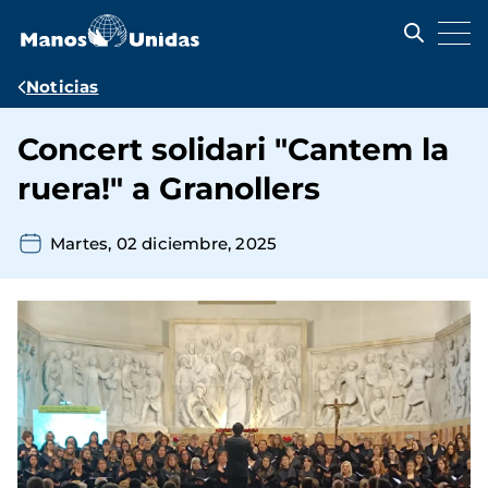
Pasar
al
contenido
principal
Ruta
Noticias
de
Concert solidari "Cantem la
navegación
ruera!" a Granollers
Martes, 02 diciembre, 2025