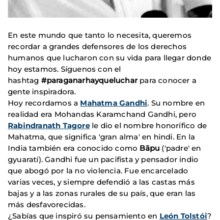
En este mundo que tanto lo necesita, queremos
recordar a grandes defensores de los derechos
humanos que lucharon con su vida para llegar donde
hoy estamos. Síguenos con el
hashtag
#paraganarhayqueluchar
para conocer a
gente inspiradora.
Hoy recordamos a
Mahatma Gandhi
. Su nombre en
realidad era Mohandas Karamchand Gandhi, pero
Rabindranath Tagore
le dio el nombre honorífico de
Mahatma, que significa 'gran alma' en hindi. En la
India también era conocido como
Bāpu
('padre' en
gyuaratí). Gandhi fue un pacifista y pensador indio
que abogó por la no violencia. Fue encarcelado
varias veces, y siempre defendió a las castas más
bajas y a las zonas rurales de su país, que eran las
más desfavorecidas.
¿Sabías que inspiró su pensamiento en
León Tolstói
?