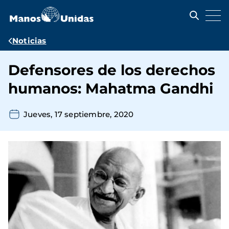
Pasar
al
contenido
principal
Ruta
Noticias
de
Defensores de los derechos
navegación
humanos: Mahatma Gandhi
Jueves, 17 septiembre, 2020