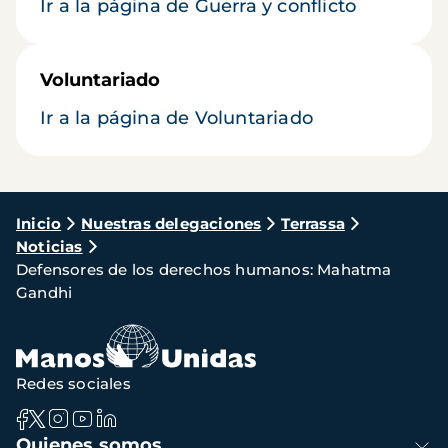
Ir a la página de Guerra y conflicto
Voluntariado
Ir a la página de Voluntariado
Ruta
Inicio
Nuestras delegaciones
Terrassa
Noticias
de
Defensores de los derechos humanos: Mahatma
navegación
Gandhi
Redes sociales
Navegación
Quienes somos