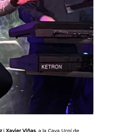
z
i
Xavier Viñas
, a la Cava Urpí de