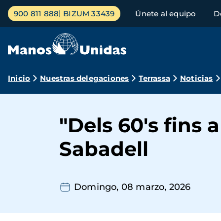
Pasar
Menú
900 811 888
BIZUM 33439
Únete al equipo
D
al
principal
contenido
principal
Ruta
Inicio
Nuestras delegaciones
Terrassa
Noticias
de
navegación
"Dels 60's fins a
Sabadell
Domingo, 08 marzo, 2026