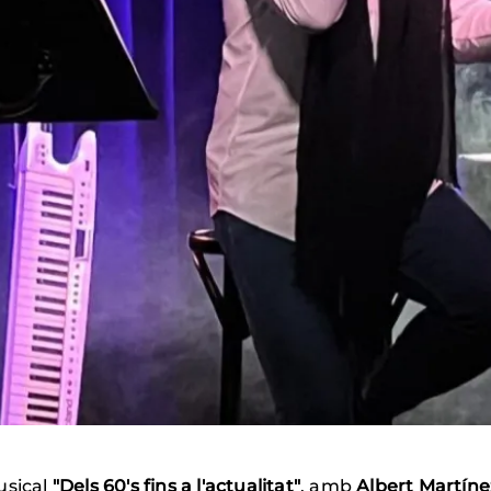
usical
"Dels 60's fins a l'actualitat"
, amb
Albert Martíne