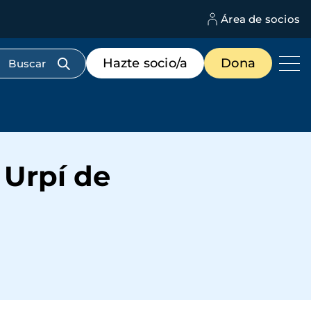
Área de socios
M
d
c
Menú
Hazte socio/a
Dona
d
de
us
destacados
cabecera
a Urpí de