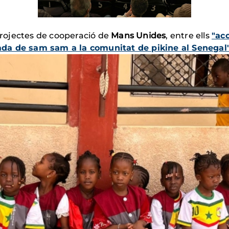
 projectes de cooperació de
Mans Unides
, entre ells
"acc
da de sam sam a la comunitat de pikine al Senegal