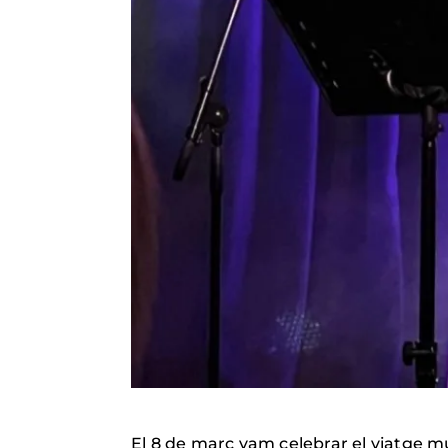
El 8 de març vam celebrar el viatge m