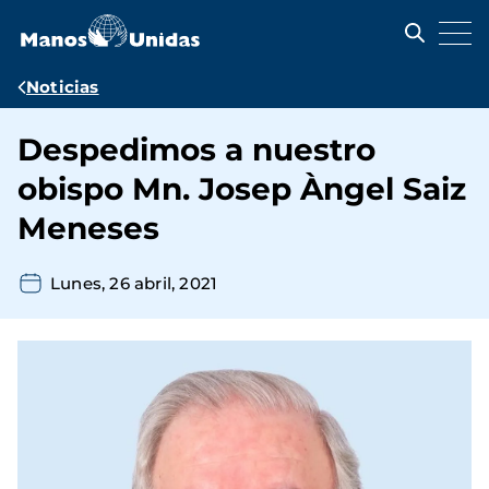
Pasar
al
contenido
principal
Ruta
Noticias
de
Despedimos a nuestro
navegación
obispo Mn. Josep Àngel Saiz
Meneses
Lunes, 26 abril, 2021