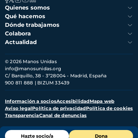
Navegación
Quienes somos
principal
Qué hacemos
Dónde trabajamos
Colabora
Actualidad
Información
© 2026 Manos Unidas
de
info@manosunidas.org
contacto
C/ Barquillo, 38 - 3º28004 - Madrid, España
900 811 888
BIZUM 33439
Menú
Información a socios
Accesibilidad
Mapa web
secundario
Aviso legal
Política de privacidad
Política de cookies
Transparencia
Canal de denuncias
Menú
Hazte socio/a
Dona